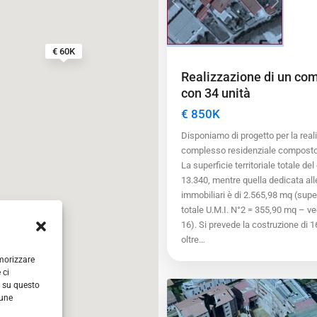
Previous
Next
€ 60K
Realizzazione di un co
con 34 unità
€ 850K
Disponiamo di progetto per la real
complesso residenziale composto 
unzionalità dei social media e per analizzare il nostro
La superficie territoriale totale de
o sito con i nostri partner che si occupano di analisi dei
13.340, mentre quella dedicata all
re informazioni che ha fornito loro o che hanno raccolto
immobiliari è di 2.565,98 mq (supe
totale U.M.I. N°2 = 355,90 mq – ve
16). Si prevede la costruzione di 1
oltre…
Accetta tutti i cookie
Firenze
,
emorizzare
4
Firenze
 ci
i su questo
cune