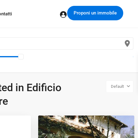
Proponi un immobile
ntatti
ted in Edificio
Default
re
Careggi
,
7
Firenze