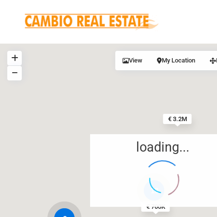
View
My Location
€ 3.2M
loading...
18
€ 700K