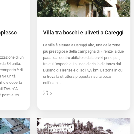
Previous
Next
mplesso
Villa tra boschi e uliveti a Careggi
La villa è situata a Careggi alto, una delle zone
più prestigiose della campagna di Firenze, a due
izzazione di un
passi dal centro abitato e dai servizi principali,
da 34 unità.
tra cui l’ospedale. In linea d’aria la distanza dal
l comparto è di
Duomo di Firenze è di soli 5,5 km. La zona in cui
e 34 unità
si trova la struttura proposta risulta poco
rficie coperta
edificata,…
di TAV. n°A-
6
6 posti auto
Bellosguardo
,
5
Firenze