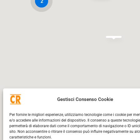
2
Questo sito web utilizza i cookie!
Utilizziamo i cookie per personalizzare contenuti ed annunci, per fornire f
traffico. Condividiamo inoltre informazioni sul modo in cui utilizza il nostr
dati web, pubblicità e social media, i quali potrebbero combinarle con alt
dal suo utilizzo dei loro servizi.
Leggi di più
Gestisci Consenso Cookie
Accetta selezionato
Rifiuta
Informazioni sui cookie
Per fornire le migliori esperienze, utilizziamo tecnologie come i cookie per m
€ 3.9M
e/o accedere alle informazioni del dispositivo. Il consenso a queste tecnologie
Necessario
permetterà di elaborare dati come il comportamento di navigazione o ID unic
sito. Non acconsentire o ritirare il consenso può influire negativamente su al
caratteristiche e funzioni.