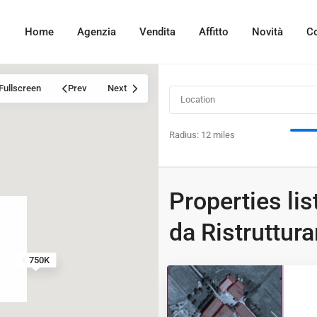
Home
Agenzia
Vendita
Affitto
Novità
Co
Fullscreen
Prev
Next
Radius:
12 miles
Properties lis
da Ristruttura
4
€ 750K