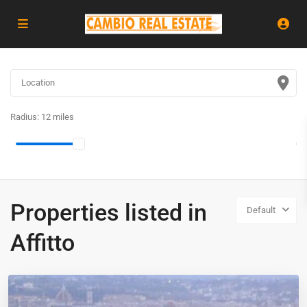
Radius:
12 miles
Properties listed in
Default
Affitto
Firenze
,
Firenze