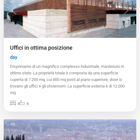
Previous
Next
Uffici in ottima posizione
day
Disponiamo di un magnifico complesso industriale, mantenuto in
ottimo stato. La proprietà totale è composta da una superficie
coperta di 7.200 mq, cui 800 mq posti al piano superiore, dove si
trovano gli uffici e gli showroom. La superficie esterna è di 12.000
mq.
Questo sito web utilizza i cookie!
4
6
Utilizziamo i cookie per personalizzare contenuti ed annunci, per fornire
funzionalità dei social media e per analizzare il nostro traffico.
Condividiamo inoltre informazioni sul modo in cui utilizza il nostro sito