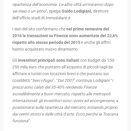
ripartenza dell’economia. Le altre città arriveranno dopo
sei mesi o un anno
”, spiega
Guido Lodigiani,
direttore
dell’ufficio studi di
Immobiliare.it
.
I dati del sito confermano che
nel primo semestre del
2016 le transazioni su Firenze sono aumentate del 22,6%
rispetto allo stesso periodo del 2015
e anche gli affitti
hanno acquistato nuovo dinamismo.
Gli
investitori principali sono italiani
con budget da 150-
250 mila euro che puntano all’acquisto di piccoli tagli da
affittare a turisti con locazioni brevi e che puntano sui
cosiddetti “
beni rifugio
”. “
Dal 2007
” continua Lodigiani “
i
prezzi sono calati del 35-40% rendendo Firenze
incredibilmente a buon mercato, rispetto alle metropoli
internazionali: gli investitori sono i primi ad accorgersene, a
posizionarsi sulla ripartenza del mercato, iniziando proprio
dai centri storici e dalle città d’arte. Ecco perché la Toscana
funziona
”.